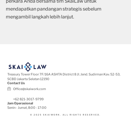
perkara Anda bersama tim SkaiLaw untuk
mendapatkan pandangan strategis sebelum
mengambil langkah lebih lanjut.
Treasury Tower Floor 7F/16A​ ASHTA District 8 Jl. Jend. Sudirman Kav. 52-53,
SCBD Jakarta Selatan 12190
Contact Us
Office@skaiwork.com
+62 821-3017-9799
Jam Operasional
Senin - Jumat, 8:00 - 17:00
© 2025 SKAIWORK. ALL RIGHTS RESERVED.