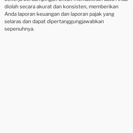
diolah secara akurat dan konsisten, memberikan
Anda laporan keuangan dan laporan pajak yang
selaras dan dapat dipertanggungjawabkan
sepenuhnya.