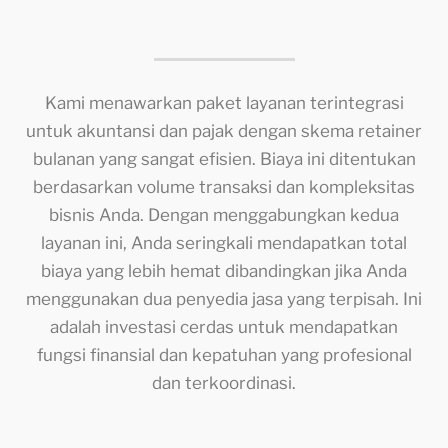
Kami menawarkan paket layanan terintegrasi
untuk akuntansi dan pajak dengan skema retainer
bulanan yang sangat efisien. Biaya ini ditentukan
berdasarkan volume transaksi dan kompleksitas
bisnis Anda. Dengan menggabungkan kedua
layanan ini, Anda seringkali mendapatkan total
biaya yang lebih hemat dibandingkan jika Anda
menggunakan dua penyedia jasa yang terpisah. Ini
adalah investasi cerdas untuk mendapatkan
fungsi finansial dan kepatuhan yang profesional
dan terkoordinasi.