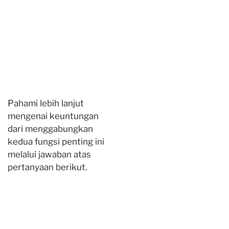
Pahami lebih lanjut
mengenai keuntungan
dari menggabungkan
kedua fungsi penting ini
melalui jawaban atas
pertanyaan berikut.