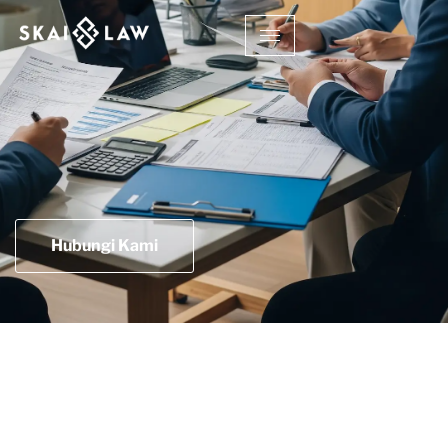
Hubungi Kami