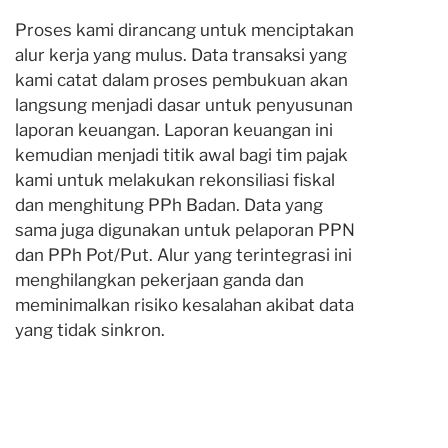
Proses kami dirancang untuk menciptakan
alur kerja yang mulus. Data transaksi yang
kami catat dalam proses pembukuan akan
langsung menjadi dasar untuk penyusunan
laporan keuangan. Laporan keuangan ini
kemudian menjadi titik awal bagi tim pajak
kami untuk melakukan rekonsiliasi fiskal
dan menghitung PPh Badan. Data yang
sama juga digunakan untuk pelaporan PPN
dan PPh Pot/Put. Alur yang terintegrasi ini
menghilangkan pekerjaan ganda dan
meminimalkan risiko kesalahan akibat data
yang tidak sinkron.