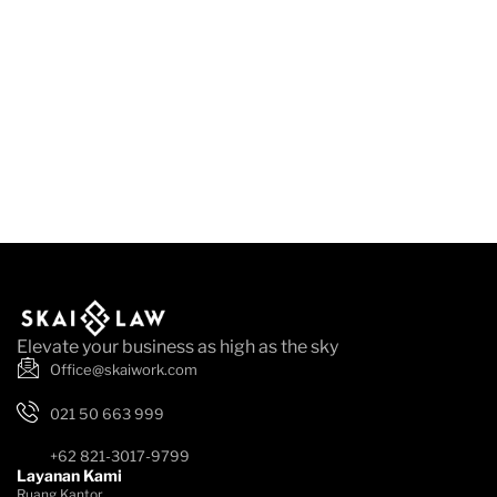
Elevate your business as high as the sky
Office@skaiwork.com
021 50 663 999
+62 821-3017-9799
Layanan Kami
Ruang Kantor