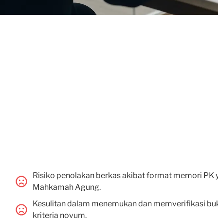
Risiko penolakan berkas akibat format memori PK y
Mahkamah Agung.
Kesulitan dalam menemukan dan memverifikasi bu
kriteria novum.