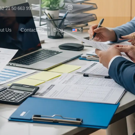
62 21 50 663 999
ut Us
Contact Us
Blog