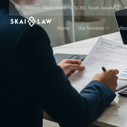
Treasury Tower, District 8, SCBD, South Jakarta
+
Home
Our Services
Abo