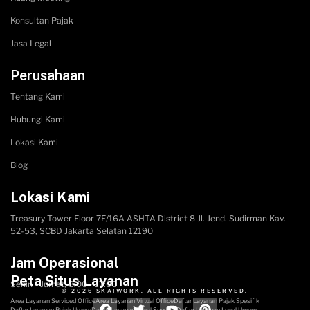
Konsultan Pajak
Jasa Legal
Perusahaan
Tentang Kami
Hubungi Kami
Lokasi Kami
Blog
Lokasi Kami
Treasury Tower Floor 7F/16A​ ASHTA District 8 Jl. Jend. Sudirman Kav.
52-53, SCBD Jakarta Selatan 12190
Jam Operasional
Peta Situs Layanan
Senin - Jumat, 8:00 - 17:00
© 2026 SKAIWORK. ALL RIGHTS RESERVED.
Area Layanan Serviced Office
Area Layanan Virtual Office
Daftar Layanan Pajak Spesifik
Daftar Layanan Pajak Umum
Daftar Layanan Legal Spesifik
Daftar Layanan Legal Umum