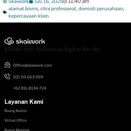
Skaiwork
Juli 16, 2025
11:40 am
alamat bisnis
citra profesional
domisili perusahaan
,
,
,
kepercayaan klien
Elevate your business as high as the sky
Office@skaiwork.com
021 50 663 999
+62 811-8134-724
Layanan Kami
Ruang Kantor
Virtual Office
Ruang Meeting