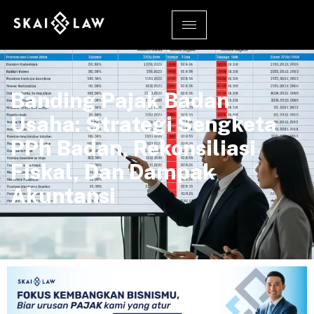
Banding Pajak Badan
Usaha: Strategi Sengketa
PPh Badan, Rekonsiliasi
Fiskal, Dan Dampak
Akuntansi