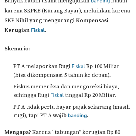
Banyak badan usaha mengajukan
bukan
banding
karena SKPKB (Kurang Bayar), melainkan karena
SKP Nihil yang mengurangi
Kompensasi
Kerugian
.
Fiskal
Skenario:
PT A melaporkan Rugi
Rp 100 Miliar
Fiskal
(bisa dikompensasi 5 tahun ke depan).
Fiskus memeriksa dan mengoreksi biaya,
sehingga Rugi
tinggal Rp 20 Miliar.
Fiskal
PT A tidak perlu bayar pajak sekarang (masih
rugi), tapi PT A
wajib
.
banding
Mengapa?
Karena “tabungan” kerugian Rp 80