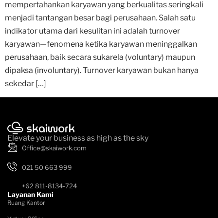
mempertahankan karyawan yang berkualitas seringkali
menjadi tantangan besar bagi perusahaan. Salah satu
indikator utama dari kesulitan ini adalah turnover
karyawan—fenomena ketika karyawan meninggalkan
perusahaan, baik secara sukarela (voluntary) maupun
dipaksa (involuntary). Turnover karyawan bukan hanya
sekedar […]
Elevate your business as high as the sky
Office@skaiwork.com
021 50 663 999
+62 811-8134-724
Layanan Kami
Ruang Kantor