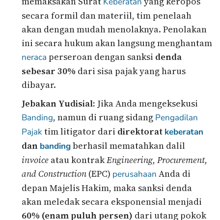
memaksakan Surat
yang keropos
Keberatan
secara formil dan materiil, tim penelaah
akan dengan mudah menolaknya. Penolakan
ini secara hukum akan langsung menghantam
perseroan dengan sanksi
denda
neraca
sebesar 30%
dari sisa pajak yang harus
dibayar.
Jebakan Yudisial:
Jika Anda mengeksekusi
, namun di ruang sidang
Banding
Pengadilan
tim litigator dari
direktorat
Pajak
keberatan
dan
berhasil mematahkan dalil
banding
invoice
atau kontrak
Engineering, Procurement,
and Construction
(EPC)
Anda di
perusahaan
depan Majelis Hakim, maka sanksi denda
akan meledak secara eksponensial menjadi
60% (enam puluh persen)
dari utang pokok