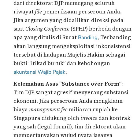
dari direktorat DJP memegang seluruh
riwayat
file
pemeriksaan perseroan Anda.
Jika argumen yang didalilkan direksi pada
saat
Closing Conference
(SPHP) berbeda dengan
apa yang ditulis di Surat
, Terbanding
Banding
akan langsung mengeksploitasi inkonsistensi
tersebut di hadapan Majelis Hakim sebagai
bukti “itikad buruk” dan kebohongan
.
akuntansi
Wajib Pajak
Kelemahan Asas “Substance over Form”:
Tim DJP sangat agresif menyerang substansi
ekonomi. Jika perseroan Anda mengklaim
biaya
management fee
miliaran rupiah ke
Singapura didukung oleh
invoice
dan kontrak
yang sah (legal formil), tim direktorat akan
mempertanyakan wujud nyata jasanya