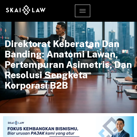
Direktorat Keberatan Dan
Banding: Anatomi Lawan,
Pertempuran Asimetris, Dan
Resolusi Sengketa
Korporasi B2B