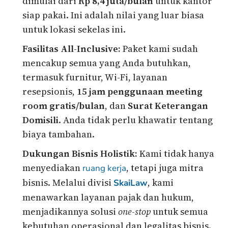
dimulai dari
Rp 8,4 juta/bulan
untuk kantor
siap pakai. Ini adalah nilai yang luar biasa
untuk lokasi sekelas ini.
Fasilitas All-Inclusive:
Paket kami sudah
mencakup semua yang Anda butuhkan,
termasuk furnitur, Wi-Fi, layanan
resepsionis,
15 jam penggunaan meeting
room gratis/bulan
, dan
Surat Keterangan
Domisili
. Anda tidak perlu khawatir tentang
biaya tambahan.
Dukungan Bisnis Holistik:
Kami tidak hanya
menyediakan
, tetapi juga mitra
ruang kerja
bisnis. Melalui divisi
, kami
SkaiLaw
menawarkan layanan pajak dan hukum,
menjadikannya solusi
one-stop
untuk semua
kebutuhan operasional dan legalitas bisnis.