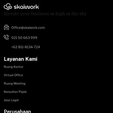
Elevate your business as high as the sky
Office@skaiwork.com
021 50 663 999
+62 811-8134-724
Layanan Kami
Ruang Kantor
Virtual Office
Ruang Meeting
Konsultan Pajak
Jasa Legal
Perusahaan