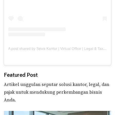
A
post shared by Sewa Kantor | Virtual Office | Legal & Tax | Meeting Room (@skaiwork.id)
Featured Post
Artikel unggulan seputar solusi kantor, legal, dan
pajak untuk mendukung perkembangan bisnis
Anda.