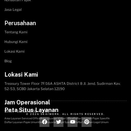
Jasa Legal
Perusahaan
Tentang Kami
Hubungi Kami
Lokasi Kami
Blog
Lokasi Kami
Treasury Tower Floor 7F/16A​ ASHTA District 8 Jl. Jend. Sudirman Kav.
52-53, SCBD Jakarta Selatan 12190
Jam Operasional
Peta Situs Layanan
Senin - Jumat, 8:00 - 17:00
© 2026 SKAIWORK. ALL RIGHTS RESERVED.
Area Layanan Serviced Office
Area Layanan Virtual Office
Daftar Layanan Pajak Spesifik
Daftar Layanan Pajak Umum
Daftar Layanan Legal Spesifik
Daftar Layanan Legal Umum