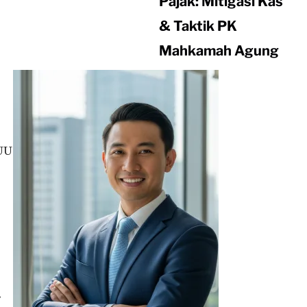
Pajak: Mitigasi Kas
& Taktik PK
Mahkamah Agung
UU
.