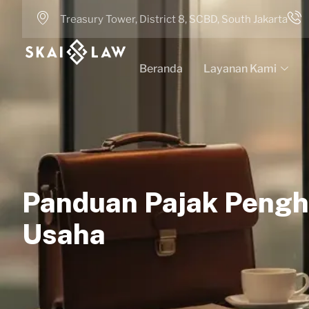
Treasury Tower, District 8, SCBD, South Jakarta
Beranda
Layanan Kami
Panduan Pajak Pengha
Usaha