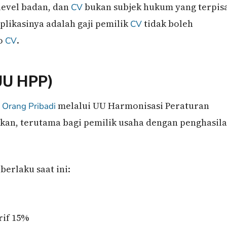
level badan, dan
bukan subjek hukum yang terpis
CV
plikasinya adalah gaji pemilik
tidak boleh
CV
to
.
CV
(UU HPP)
melalui UU Harmonisasi Peraturan
 Orang Pribadi
ikan, terutama bagi pemilik usaha dengan penghasil
berlaku saat ini:
rif 15%