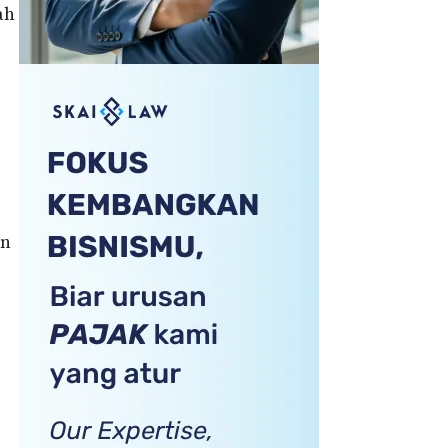
ah
an