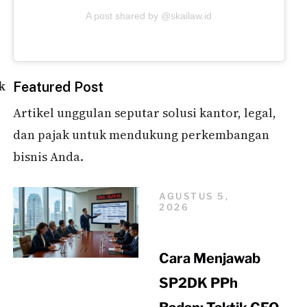
A post shared by @skailaw.id
k
Featured Post
Artikel unggulan seputar solusi kantor, legal,
dan pajak untuk mendukung perkembangan
bisnis Anda.
AGUSTUS 5,
2026
Cara Menjawab
SP2DK PPh