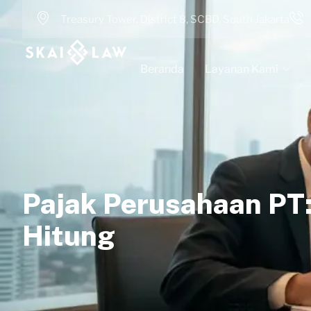
Treasury Tower, District 8, SCBD, South Jakarta
Beranda
Layanan Kami
Pajak Perusahaan PT:
Hitung