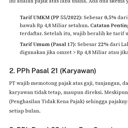
Ini adalah pajak atas laba usaha. Ada dua skem
Tarif UMKM (PP 55/2022):
Sebesar
0,5%
dari
bawah Rp 4,8 Miliar setahun.
Catatan Pentin
terdaftar. Setelah itu, wajib beralih ke tari
Tarif Umum (Pasal 17):
Sebesar
22%
dari Lab
digunakan jika omzet > Rp 4,8 Miliar atau ji
2. PPh Pasal 21 (Karyawan)
PT wajib memotong pajak atas gaji, tunjangan, 
karyawan tidak tetap, maupun direksi. Meskipun
(Penghasilan Tidak Kena Pajak) sehingga pajakny
setiap bulan.