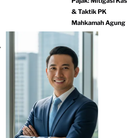
Pajak: Mitigasi Kas
& Taktik PK
Mahkamah Agung
,