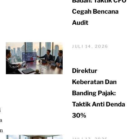
Badan: Taktik CFO
Cegah Bencana
Audit
JULI 14, 2026
Direktur
Keberatan Dan
Banding Pajak:
Taktik Anti Denda
i
30%
a
an
JULI 13, 2026