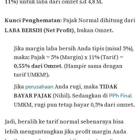
11%
) untuk laba dari omzet s.d 4,8 M.
Kunci Penghematan:
Pajak Normal dihitung dari
LABA BERSIH (Net Profit)
, bukan Omzet.
Jika margin laba bersih Anda tipis (misal 5%),
maka: Pajak = 5% (Margin) x 11% (Tarif) =
0,55% dari Omzet.
(Hampir sama dengan
tarif UMKM!).
Jika
Anda rugi, maka
TIDAK
perusahaan
BAYAR PAJAK
(Nihil). Sedangkan di
PPh Final
UMKM, rugi pun tetap bayar 0,5% dari omzet.
Jadi, beralih ke tarif normal sebenarnya bisa
lebih menguntungkan jika profit margin Anda