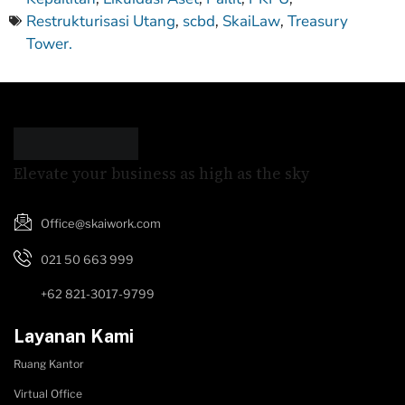
Restrukturisasi Utang
scbd
SkaiLaw
Treasury
,
,
,
Tower.
Elevate your business as high as the sky
Office@skaiwork.com
021 50 663 999
+62 821-3017-9799
Layanan Kami
Ruang Kantor
Virtual Office