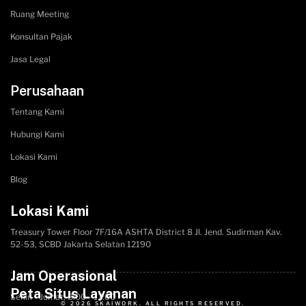
Ruang Meeting
Konsultan Pajak
Jasa Legal
Perusahaan
Tentang Kami
Hubungi Kami
Lokasi Kami
Blog
Lokasi Kami
Treasury Tower Floor 7F/16A​ ASHTA District 8 Jl. Jend. Sudirman Kav.
52-53, SCBD Jakarta Selatan 12190
Jam Operasional
Peta Situs Layanan
Senin - Jumat, 8:00 - 17:00
© 2026 SKAIWORK. ALL RIGHTS RESERVED.