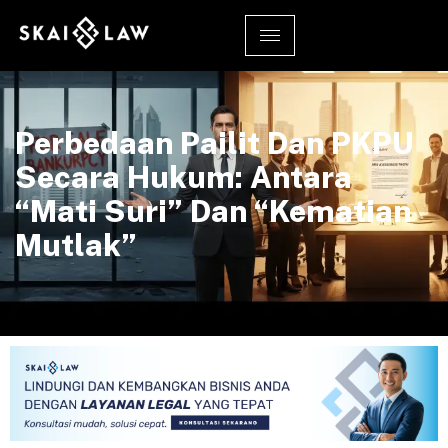
Perbedaan Pailit Dan PKPU
Secara Hukum: Antara
“Mati Suri” Dan “Kematian
Mutlak”