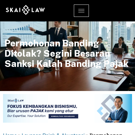
Permohonan Banding
Ditolak? Segini Besaran
Sanksi Kalah Banding Pajak