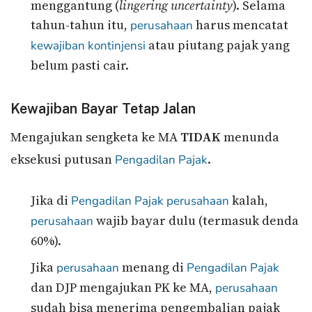
menggantung (
lingering uncertainty
). Selama
tahun-tahun itu,
harus mencatat
perusahaan
atau piutang pajak yang
kewajiban kontinjensi
belum pasti cair.
Kewajiban Bayar Tetap Jalan
Mengajukan sengketa ke MA
TIDAK
menunda
eksekusi putusan
.
Pengadilan Pajak
Jika di
kalah,
Pengadilan Pajak
perusahaan
wajib bayar dulu (termasuk denda
perusahaan
60%).
Jika
menang di
perusahaan
Pengadilan Pajak
dan DJP mengajukan PK ke MA,
perusahaan
sudah bisa menerima pengembalian pajak