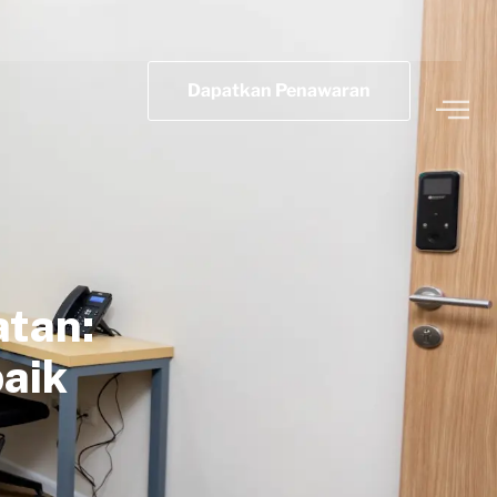
Dapatkan Penawaran
atan:
aik