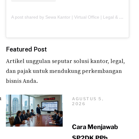
A
post shared by Sewa Kantor | Virtual Office | Legal & Tax | Meeting Room (@skaiwork.id)
Featured Post
Artikel unggulan seputar solusi kantor, legal,
dan pajak untuk mendukung perkembangan
bisnis Anda.
u
AGUSTUS 5,
2026
Cara Menjawab
SP2DK PPh