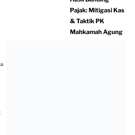
Pajak: Mitigasi Kas
& Taktik PK
Mahkamah Agung
sa
k
n