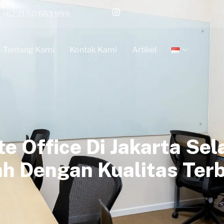
+62 21 50 663 999
Tentang Kami
Kontak Kami
Artikel
te Office Di Jakarta Sel
h Dengan Kualitas Terb