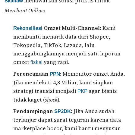
menawarkan solusi praktis untuk
Skailaw
Merchant Online
:
Omzet Multi-Channel:
Kami
Rekonsiliasi
membantu menarik data dari Shopee,
Tokopedia, TikTok, Lazada, lalu
menggabungkannya menjadi satu laporan
omzet
yang rapi.
fiskal
Perencanaan
:
Memonitor omzet Anda.
PPN
Jika mendekati 4,8 Miliar, kami siapkan
strategi transisi menjadi
agar bisnis
PKP
tidak kaget (
shock
).
Pendampingan
:
Jika Anda sudah
SP2DK
terlanjur dapat surat teguran karena data
marketplace bocor, kami bantu menyusun