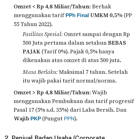
Omzet < Rp 4,8 Miliar/Tahun:
Berhak
menggunakan tarif
UMKM 0,5%
(PP
PPh Final
55 Tahun 2022).
Fasilitas Spesial:
Omzet sampai dengan Rp
500 Juta pertama dalam setahun
BEBAS
PAJAK
(Tarif 0%). Pajak 0,5% hanya
dikenakan atas omzet di atas 500 juta.
Masa Berlaku:
Maksimal 7 tahun. Setelah
itu wajib pakai tarif normal/norma.
Omzet > Rp 4,8 Miliar/Tahun:
Wajib
menggunakan Pembukuan dan tarif progresif
Pasal 17 (5% s.d. 35%) dari Laba Bersih. Dan
Wajib
(Pungut
).
PKP
PPN
2. Penjual Badan Usaha (Corporate